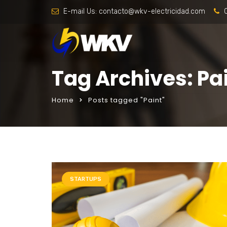
E-mail Us:
contacto@wkv-electricidad.com
C
Tag Archives: Pa
Home
Posts tagged "Paint"
hattı
porno izle
STARTUPS