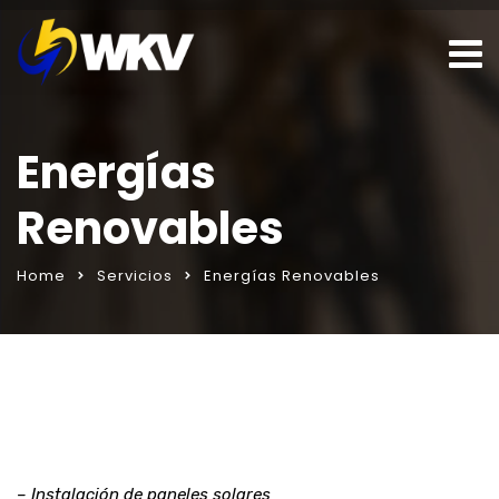
Energías
Renovables
Home
Servicios
Energías Renovables
ar
seks sohbet hattı
porno izle
– Instalación de paneles solares