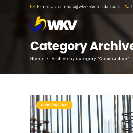
E-mail Us:
contacto@wkv-electricidad.com
C
Category Archive
Home
Archive by category "Construction"
t hattı
porno izle
CONSTRUCTION