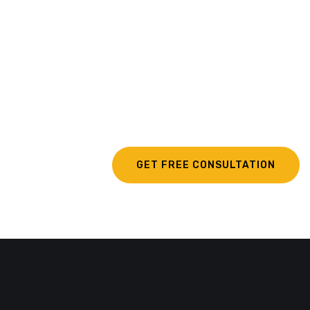
Construction Service?
Curabitur vitae mauris id justo posuere consectetur
vitae eu elit. Pellentesque habitant morbi tristique
senectus et netus et malesuada fames ac turpis
egestas.
GET FREE CONSULTATION