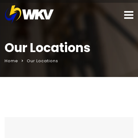
Our Locations
Home
Our Locations
sohbet hattı
porno izle