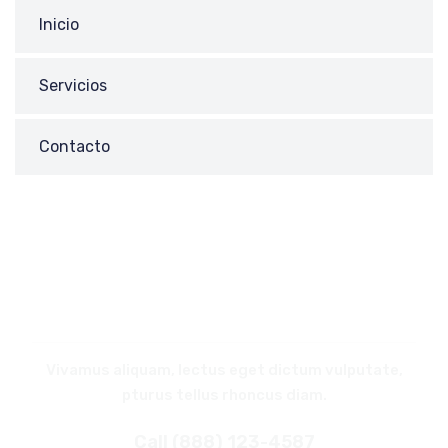
Inicio
Servicios
Contacto
REQUEST
A CALL BACK
Vivamus aliquam, lectus eget dictum vulputate,
pturus tellus rhoncus diam.
Call (888) 123-4587