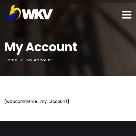
My Account
Home
My Account
malar
seks sohbet hattı
porno izle
[woocommerce_my_account]