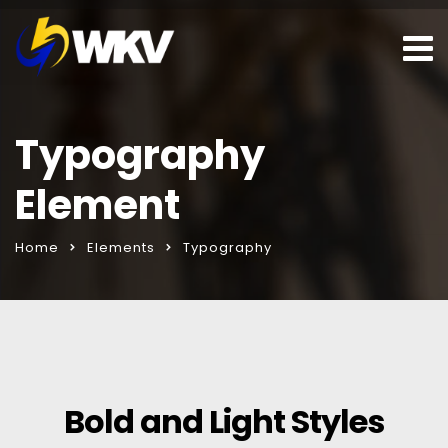
Typography
Element
Home
Elements
Typography
roduct key windows 10
franchising veren firmalar
seks sohbet hat
Bold and Light Styles