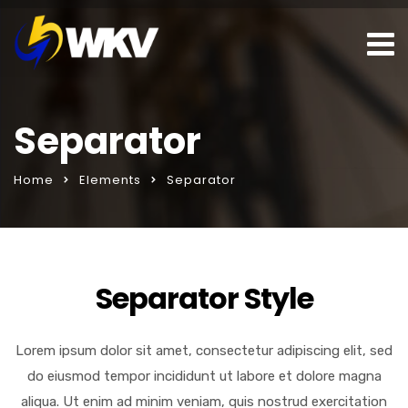
Separator
Home
Elements
Separator
seks sohbet hattı
porno izle
Separator Style
Lorem ipsum dolor sit amet, consectetur adipiscing elit, sed
do eiusmod tempor incididunt ut labore et dolore magna
aliqua. Ut enim ad minim veniam, quis nostrud exercitation