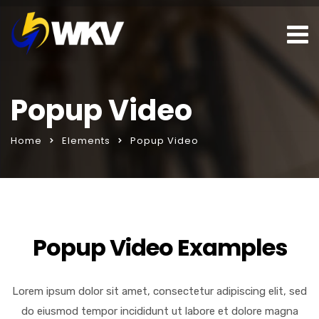
Popup Video
Home
Elements
Popup Video
ks sohbet hattı
porno izle
Popup Video Examples
Lorem ipsum dolor sit amet, consectetur adipiscing elit, sed
do eiusmod tempor incididunt ut labore et dolore magna