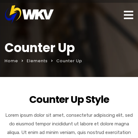
Counter Up
Home
Elements
Counter Up
ks sohbet hattı
porno izle
Counter Up Style
Lorem ipsum dolor sit amet, consectetur adipiscing elit, sed
do eiusmod tempor incididunt ut labore et dolore magna
aliqua. Ut enim ad minim veniam, quis nostrud exercitation